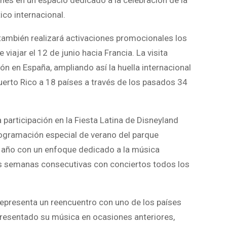
es en un espacio dedicado a la celebración de la
tico internacional.
también realizará activaciones promocionales los
 viajar el 12 de junio hacia Francia. La visita
ión en España, ampliando así la huella internacional
Puerto Rico a 18 países a través de los pasados 34
a participación en la Fiesta Latina de Disneyland
rogramación especial de verano del parque
e año con un enfoque dedicado a la música
eis semanas consecutivas con conciertos todos los
 representa un reencuentro con uno de los países
resentado su música en ocasiones anteriores,