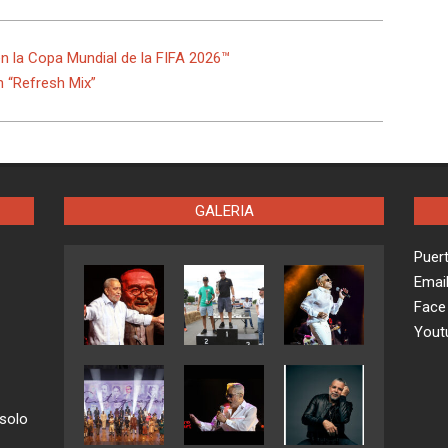
en la Copa Mundial de la FIFA 2026™
n “Refresh Mix”
GALERIA
Puer
Emai
Face
Yout
 solo