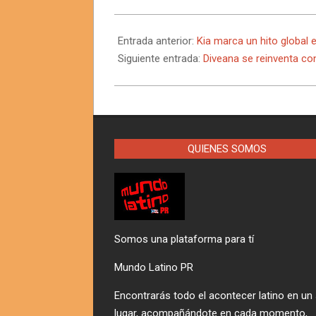
2026-
05-
Entrada anterior:
Kia marca un hito global 
19
Siguiente entrada:
Diveana se reinventa co
QUIENES SOMOS
Somos una plataforma para tí
Mundo Latino PR
Encontrarás todo el acontecer latino en un
lugar, acompañándote en cada momento,