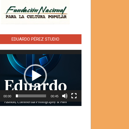
EDUARDO PÉREZ STUDIO
ductor
00:00
00:45