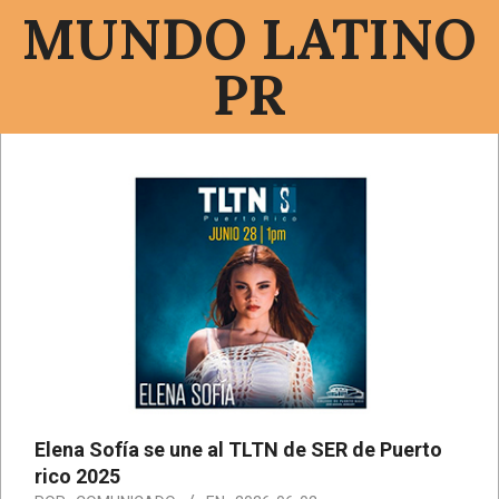
Saltar
MUNDO LATINO
al
contenido
PR
Menú
de
navegación
principal
Elena Sofía se une al TLTN de SER de Puerto
rico 2025