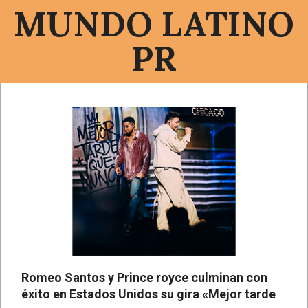
Saltar
MUNDO LATINO
al
contenido
PR
Menú
de
navegación
principal
Romeo Santos y Prince royce culminan con
éxito en Estados Unidos su gira «Mejor tarde