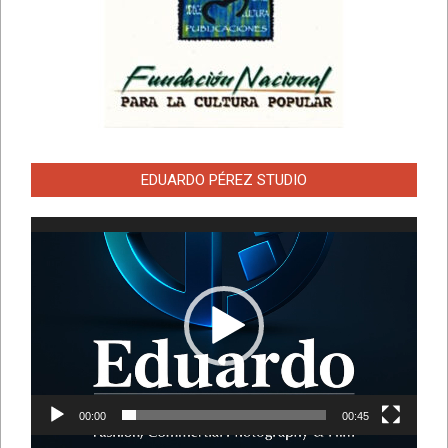
EDUARDO PÉREZ STUDIO
Reproductor
de
vídeo
00:00
00:45